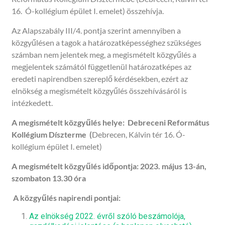
16. Ó-kollégium épület I. emelet) összehívja.
Az Alapszabály III/4. pontja szerint amennyiben a
közgyűlésen a tagok a határozatképes­séghez szükséges
számban nem jelentek meg, a megismé­telt közgyűlés a
megjelentek számától függetlenül határozat­képes az
eredeti napirendben szereplő kérdésekben, ezért az
elnökség a megismételt közgyűlés összehívásáról is
intézkedett.
A megismételt
közgyűlés helye:
Debreceni Református
Kollégium Díszterme
(
Debrecen, Kálvin tér 16. Ó-
kollégium épület I. emelet)
A megismételt
közgyűlés időpontja:
2023. május 13-án,
szombaton 13.30 óra
A közgyűlés napirendi pontjai:
Az elnökség 2022. évről szóló beszámolója,