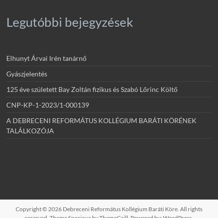
Legutóbbi bejegyzések
Elhunyt Árvai Irén tanárnő
Gyászjelentés
125 éve született Bay Zoltán fizikus és Szabó Lőrinc Költő
CNP-KP-1-2023/1-000139
A DEBRECENI REFORMÁTUS KOLLÉGIUM BARÁTI KÖRÉNEK
TALÁLKOZÓJA
Copyright © 2026
Debreceni Református Kollégium Baráti Köre
. All rights
reserved. Theme
Spacious
by ThemeGrill. Powered by:
WordPress
.