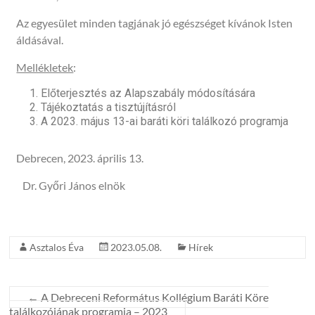
Az egyesület minden tagjának jó egészséget kívánok Isten
áldásával.
Mellékletek
:
Előterjesztés az Alapszabály módosítására
Tájékoztatás a tisztújításról
A 2023. május 13-ai baráti köri találkozó programja
Debrecen, 2023. április 13.
Dr. Győri János elnök
Asztalos Éva
2023.05.08.
Hírek
←
A Debreceni Református Kollégium Baráti Köre
találkozójának programja – 2023