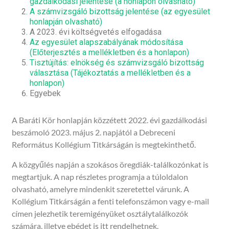
gazdálkodási jelentése (a honlapon olvasható)
A számvizsgáló bizottság jelentése (az egyesület
honlapján olvasható)
A 2023. évi költségvetés elfogadása
Az egyesület alapszabályának módosítása
(Előterjesztés a mellékletben és a honlapon)
Tisztújítás: elnökség és számvizsgáló bizottság
választása (Tájékoztatás a mellékletben és a
honlapon)
Egyebek
A Baráti Kör honlapján közzétett 2022. évi gazdálkodási
beszámoló 2023. május 2. napjától a Debreceni
Református Kollégium Titkárságán is megtekinthető.
A közgyűlés napján a szokásos öregdiák-találkozónkat is
megtartjuk. A nap részletes programja a túloldalon
olvasható, amelyre mindenkit szeretettel várunk. A
Kollégium Titkárságán a fenti telefonszámon vagy e-mail
címen jelezhetik teremigényüket osztálytalálkozók
számára, illetve ebédet is itt rendelhetnek.