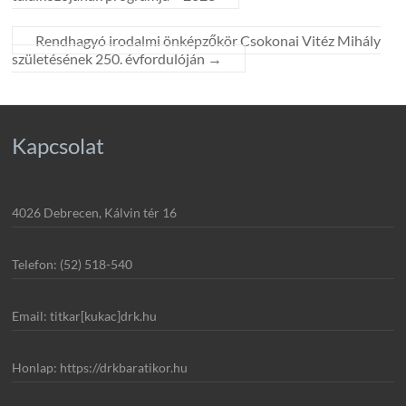
Rendhagyó irodalmi önképzőkör Csokonai Vitéz Mihály
születésének 250. évfordulóján
→
Kapcsolat
4026 Debrecen, Kálvin tér 16
Telefon: (52) 518-540
Email: titkar[kukac]drk.hu
Honlap: https://drkbaratikor.hu