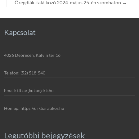
Öregdiák-találkozó 2024. május 25-én szombaton
→
Kapcsolat
4026 Debrecen, Kálvin tér 16
Telefon: (52) 518-540
Email: titkar[kukac]drk.hu
Honlap: https://drkbaratikor.hu
Legutóbbi bejegyzések