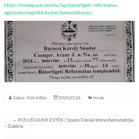
https://honlap.parokia.hu/lap/batorligeti-reformatus-
egyhazkozseg/cikk/mutat/bemutatkozas/
Gábor-Tóth Ildikó
2024.03.26.
Hírek
←
KOLLÉGIUMI ESTÉK | Szabó Dániel könyvbemutatója
– Galéria