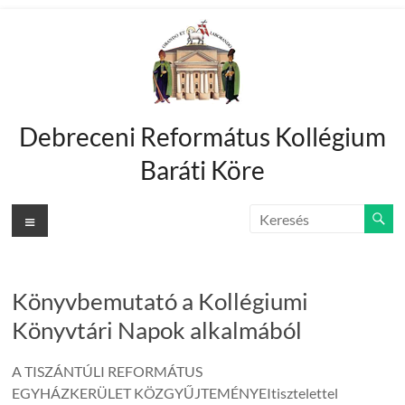
Skip
to
content
Debreceni Református Kollégium
Baráti Köre
Menu
Könyvbemutató a Kollégiumi
Könyvtári Napok alkalmából
A TISZÁNTÚLI REFORMÁTUS
EGYHÁZKERÜLET KÖZGYŰJTEMÉNYEItisztelettel