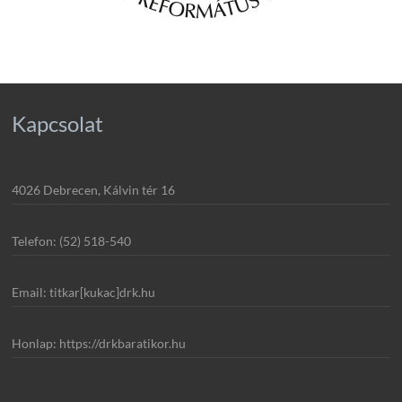
Kapcsolat
4026 Debrecen, Kálvin tér 16
Telefon: (52) 518-540
Email: titkar[kukac]drk.hu
Honlap: https://drkbaratikor.hu