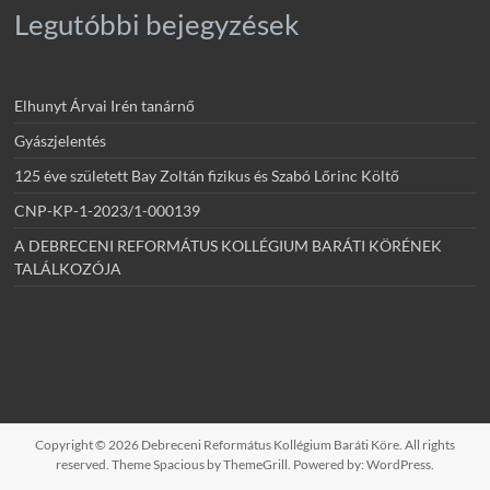
Legutóbbi bejegyzések
Elhunyt Árvai Irén tanárnő
Gyászjelentés
125 éve született Bay Zoltán fizikus és Szabó Lőrinc Költő
CNP-KP-1-2023/1-000139
A DEBRECENI REFORMÁTUS KOLLÉGIUM BARÁTI KÖRÉNEK
TALÁLKOZÓJA
Copyright © 2026
Debreceni Református Kollégium Baráti Köre
. All rights
reserved. Theme
Spacious
by ThemeGrill. Powered by:
WordPress
.